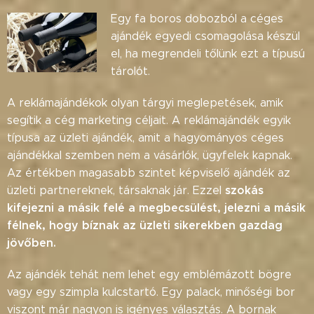
Egy fa boros dobozból a céges
ajándék egyedi csomagolása készül
el, ha megrendeli tőlünk ezt a típusú
tárolót.
A reklámajándékok olyan tárgyi meglepetések, amik
segítik a cég marketing céljait. A reklámajándék egyik
típusa az üzleti ajándék, amit a hagyományos céges
ajándékkal szemben nem a vásárlók, ügyfelek kapnak.
Az értékben magasabb szintet képviselő ajándék az
szokás
üzleti partnereknek, társaknak jár. Ezzel
kifejezni a másik felé a megbecsülést, jelezni a másik
félnek, hogy bíznak az üzleti sikerekben gazdag
jövőben.
Az ajándék tehát nem lehet egy emblémázott bögre
vagy egy szimpla kulcstartó. Egy palack, minőségi bor
viszont már nagyon is igényes választás. A bornak