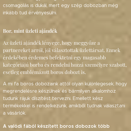
csomagolás is dukál, mert egy szép dobozban még
inkább tud érvényesülni.
Bor, mint üzleti ajándék
Az üzleti ajándék lényege, hogy meggyőze a
partnereket arról, jól választottak üzlettársat. Ennek
érdekében érdemes befektetni egy magasabb
kategóriájú borba és rendelni hozzá személyre szabott,
esetleg emblémázott boros dobozt is.
A mi fa boros dobozaink attól olyan különlegesek, hogy
megrendelésre készülnek és bármilyen alkalomhoz
tudunk rájuk díszítést tervezni. Emellett kész
termékekkel is rendelkezünk, amikből tudnak választani
a vásárlók.
A valódi fából készített boros dobozok több