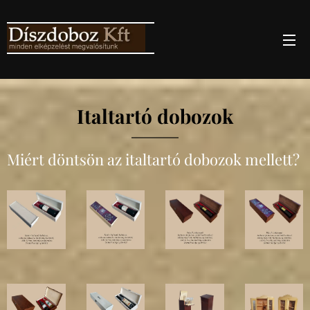
Italtartó dobozo
k
Miért döntsön az italtartó dobozok mellett?