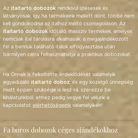
italtartó dobozok
Az
rendkívül ízlésesek és
látványosak, így, ha termékeink mellett dönt, többé nem
kell gondolkodnia az italhoz méltó csomagoláson. Az
italtartó dobozok
időtálló, masszív termékek, amelyek
nemcsak ital tárolásra alkalmasak, a megajándékozott
fél a bennük található italok elfogyasztása után
bármilyen célra felhasználhatja a praktikus dobozokat.
Ha Önnek is felkeltette érdeklődését valamelyik
italtartó doboz
egyedülálló
, és egy közelgő ünnepség
miatt éppen szüksége is lesz rá, szerezze be
kínálatunkból, ehhez pedig vegye fel velünk a
kapcsolatot
elérhetőségeink
valamelyikén!
Fa boros dobozok céges ajándékokhoz