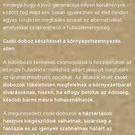
mindegy, hogy a jövő generációja milyen körülmények
között fog majd élni. Sokan igyekeznek az élet minden
egyes területén megtalálni azokat az alternatívákat,
amelyekkel csökkenthető a hulladékmennyiség.
Csoki doboz készítéssel a környezetszennyezés
ellen
A különböző termékek csomagolásai is hozzájárulnak az
intenzív hulladéktermeléshez, ezért javasolt megtalálni
csoki
az újrahasznosítható opciókat. Az általunk kínált
dobozok tökéletesen megfelelnek a környezetbarát
elvárásoknak, hiszen, ha elfogy belőlük az édesség,
később bármi másra felhasználhatók.
a háztartások
A megüresedett csoki dobozok
hasznos kiegészítőivé válhatnak, kizárólag a
fantázia és az igények szabhatnak határt az