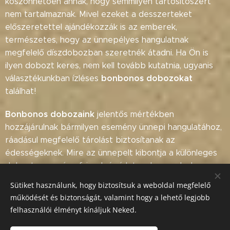
köszönhetően annak, hogy semmilyen tartósítószert
nem tartalmaznak. Mivel ezeket a desszerteket
előszeretettel ajándékozzák is az emberek,
természetes, hogy az ünnepélyes hangulatnak
megfelelő díszdobozban szeretnék átadni. Ha Ön is
ilyen dobozt keres, nem kell tovább kutatnia, ugyanis
bonbonos dobozokat
választékunkban ízléses
találhat!
Bonbonos dobozaink
jelentős mértékben
hozzájárulnak bármilyen esemény ünnepi hangulatához,
ráadásul megfelelő tárolást biztosítanak az
édességeknek. Mire az ünnepelt kibontja a különleges
dobozt, ugyanúgy frissek és ízletesek maradnak a
desszertek, mint mikor elkészültek.
Sütiket használunk, hogy biztosítsuk a weboldal megfelelő
működését és biztonságát, valamint hogy a lehető legjobb
bonbonos dobozok
Ha a
megvásárlása előtt kérdései
felhasználói élményt kínáljuk Neked.
lennének a termékekkel kapcsolatban, keressen minket
bizalommal
elérhetőségeinken
!