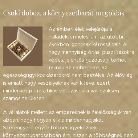
Csoki doboz, a környezetbarát megoldás
Az emberi élet velejárója a
hulladéktermelés, ami az utóbbi
években igencsak károssá vált. A
nagy mennyiség óriási pusztításokra
képes, jelentős gazdasági terhet
raknak az emberekre, az
egészségügyi kockázatokról nem beszélve. Az élővilág
is emiatt nagy veszélyeknek van kitéve, ezért
mindenképp drasztikus változásokra van szükség
számos területen.
A vállalatok mellett az embereknek is felelősségük van
abban, hogy hogyan élik a mindennapjaikat.
Szerencsére egyre többen igyekeznek
környezettudatosabban élni, hiszen a többségnek nem