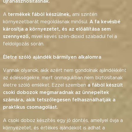
újrahasznosításnak.
termékek fából készülnek,
A
ami szintén
A fa kevésbé
környezetbarát megoldásnak minősül.
károsítja a környezetet, és az előállítása sem
szennyező,
mivel kevés szén-dioxid szabadul fel a
feldolgozás során.
Életre szóló ajándék bármilyen alkalomra
Vannak olyanok, akik azért nem gondolnak ajándékként
az édességekre, mert önmagukban nem biztosítanak
a fából készült
életre szóló emléket. Ezzel szemben
csoki dobozok megmaradnak az ünnepeltek
számára, akik tetszőlegesen felhasználhatják a
praktikus csomagolást.
A csoki doboz készítés egy jó döntés, amellyel óvja a
környezetet, és értékes ajándékot is adhat a