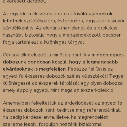
a keresett darabot.
kiváló ajándékok
Az egyedi fa ékszeres dobozok
lehetnek
születésnapra, évfordulóra, vagy akár esküvői
ajándékként is. Az elegáns megjelenés és a praktikus
használat biztosítja, hogy a megajándékozott becsben
fogja tartani ezt a különleges tárgyat.
minden egyes
Cégünk elkötelezett a minőség iránt, így
dobozunk gondosan készül, hogy a legmagasabb
elvárásoknak is megfeleljen
. Fedezze fel Ön is az
egyedi fa ékszeres dobozok széles választékát! Tegye
különlegessé az ékszerek tárolását egy olyan dobozzal,
amely éppoly egyedi, mint maga az ékszerkollekció!
Amennyiben felkeltettük az érdeklődését az egyedi fa
ékszeres dobozok iránt, tekintse meg referenciáinkat,
ha pedig kérdése lenne, illetve, ha megrendelést
szeretne leadni, forduljon hozzánk bizalommal