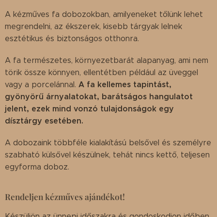
A kézműves fa dobozokban, amilyeneket tőlünk lehet
megrendelni, az ékszerek, kisebb tárgyak lelnek
esztétikus és biztonságos otthonra.
A fa természetes, környezetbarát alapanyag, ami nem
törik össze könnyen, ellentétben például az üveggel
A fa kellemes tapintást,
vagy a porcelánnal.
gyönyörű árnyalatokat, barátságos hangulatot
jelent, ezek mind vonzó tulajdonságok egy
dísztárgy esetében.
A dobozaink többféle kialakítású belsővel és személyre
szabható külsővel készülnek, tehát nincs kettő, teljesen
egyforma doboz.
Rendeljen kézműves ajándékot!
Készüljön az ünnepi időszakra és gondoskodjon időben