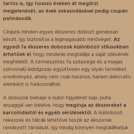
tartós is, így hosszú éveken át megőrzi
megjelenését, az évek sokasodásával pedig csupán
patinásodik
.
Cégünk minden egyes ékszeres dobozt gondosan
Az
készít, így biztosítva a legmagasabb minőséget.
egyedi fa ékszeres dobozok különböző stílusokban
érhetőek el
, hogy mindenki megtalálja a saját ízlésének
megfelelőt. A természetes fa szépsége és a magas
színvonalú kidolgozás együttesen egy olyan terméket
eredményez, amely nem csak hasznos, hanem dekoratív
elemként is funkcionálhat.
A dobozok belseje is külön figyelmet kap: puha
megóvja az ékszereket a
anyaggal van bélelve, hogy
karcolódástól és egyéb sérülésektől
. A különböző
rekeszek és tálcák lehetővé teszik az ékszerek
rendezett tárolását, így mindig könnyen megtalálhatjuk