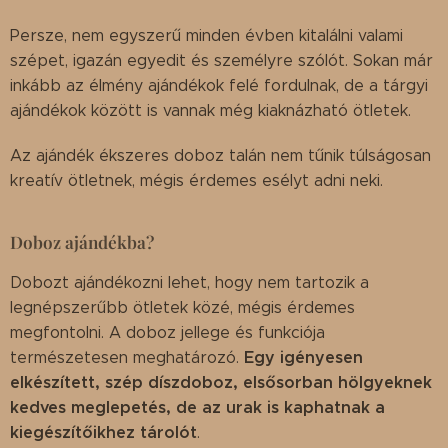
Persze, nem egyszerű minden évben kitalálni valami
szépet, igazán egyedit és személyre szólót. Sokan már
inkább az élmény ajándékok felé fordulnak, de a tárgyi
ajándékok között is vannak még kiaknázható ötletek.
Az ajándék ékszeres doboz talán nem tűnik túlságosan
kreatív ötletnek, mégis érdemes esélyt adni neki.
Doboz ajándékba?
Dobozt ajándékozni lehet, hogy nem tartozik a
legnépszerűbb ötletek közé, mégis érdemes
megfontolni. A doboz jellege és funkciója
Egy igényesen
természetesen meghatározó.
elkészített, szép díszdoboz, elsősorban hölgyeknek
kedves meglepetés, de az urak is kaphatnak a
kiegészítőikhez tárolót
.