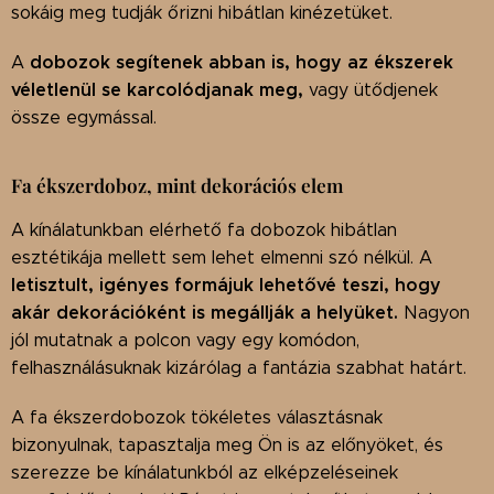
sokáig meg tudják őrizni hibátlan kinézetüket.
dobozok segítenek abban is, hogy az ékszerek
A
véletlenül se karcolódjanak meg,
vagy ütődjenek
össze egymással.
Fa ékszerdoboz, mint dekorációs elem
A kínálatunkban elérhető fa dobozok hibátlan
esztétikája mellett sem lehet elmenni szó nélkül. A
letisztult, igényes formájuk lehetővé teszi, hogy
akár dekorációként is megállják a helyüket.
Nagyon
jól mutatnak a polcon vagy egy komódon,
felhasználásuknak kizárólag a fantázia szabhat határt.
A fa ékszerdobozok tökéletes választásnak
bizonyulnak, tapasztalja meg Ön is az előnyöket, és
szerezze be kínálatunkból az elképzeléseinek