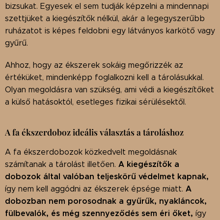
bizsukat. Egyesek el sem tudják képzelni a mindennapi
szettjüket a kiegészítők nélkül, akár a legegyszerűbb
ruházatot is képes feldobni egy látványos karkötő vagy
gyűrű.
Ahhoz, hogy az ékszerek sokáig megőrizzék az
értéküket, mindenképp foglalkozni kell a tárolásukkal.
Olyan megoldásra van szükség, ami védi a kiegészítőket
a külső hatásoktól, esetleges fizikai sérülésektől.
A fa ékszerdoboz ideális választás a tároláshoz
A fa ékszerdobozok közkedvelt megoldásnak
A kiegészítők a
számítanak a tárolást illetően.
dobozok által valóban teljeskörű védelmet kapnak,
A
így nem kell aggódni az ékszerek épsége miatt.
dobozban nem porosodnak a gyűrűk, nyakláncok,
fülbevalók, és még szennyeződés sem éri őket,
így