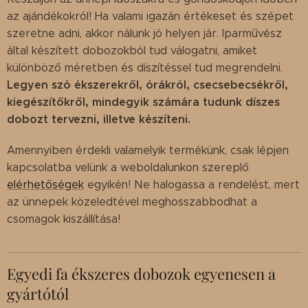
az ajándékokról! Ha valami igazán értékeset és szépet
szeretne adni, akkor nálunk jó helyen jár. Iparművész
által készített dobozokból tud válogatni, amiket
különböző méretben és díszítéssel tud megrendelni.
Legyen szó ékszerekről, órákról, csecsebecsékről,
kiegészítőkről, mindegyik számára tudunk díszes
dobozt tervezni, illetve készíteni.
Amennyiben érdekli valamelyik termékünk, csak lépjen
kapcsolatba velünk a weboldalunkon szereplő
elérhetőségek
egyikén! Ne halogassa a rendelést, mert
az ünnepek közeledtével meghosszabbodhat a
csomagok kiszállítása!
Egyedi fa ékszeres dobozok egyenesen a
gyártótól