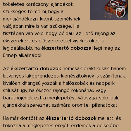
tökéletes karácsonyi ajándékot,
szükséges felmérni, hogy a
megajándékozni kívánt személynek
valójában mire is van szüksége. Ha
tisztában van vele, hogy például az illető rajong az
ékszerekért és előszeretettel viseli is őket, a
ékszertartó dobozzal
legideálisabb, ha
lepi meg az
ünnep alkalmából!
ékszertartó
dobozo
k
Az
nemcsak praktikusak, hanem
látványos lakberendezési kiegészítőknek is számítanak,
kiválóan kihangsúlyozzák a hálószobák és nappalik
stílusát, így, ha ékszer rajongó rokonának vagy
barátnőjének ezt a meglepetést választja, sokoldalú
ajándékkal szerezhet számára örömteli pillanatokat.
ékszertartó dobozok
Ha már döntött az
mellett, és
fokozná a meglepetés erejét, érdemes a belsejébe